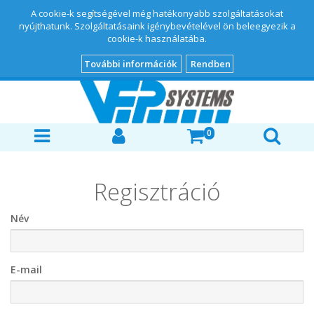
A cookie-k segítségével még hatékonyabb szolgáltatásokat
nyújthatunk. Szolgáltatásaink igénybevételével ön beleegyezik a
cookie-k használatába.
További információk
Rendben
0
Regisztráció
Név
E-mail