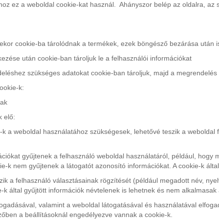
hoz ez a weboldal cookie-kat használ. Ahányszor belép az oldalra, az 
ésekor cookie-ba tárolódnak a termékek, ezek böngésző bezárása után
tkezése után cookie-ban tároljuk le a felhasználói információkat
eléshez szükséges adatokat cookie-ban tároljuk, majd a megrendelés v
ookie-k:
nak
 elő:
-k a weboldal használatához szükségesek, lehetővé teszik a weboldal f
ciókat gyűjtenek a felhasználó weboldal használatáról, például, hogy m
-k nem gyűjtenek a látogatót azonosító információkat. A cookie-k által
zik a felhasználó választásainak rögzítését (például megadott név, nyel
e-k által gyűjtött információk névtelenek is lehetnek és nem alkalmas
lfogadásával, valamint a weboldal látogatásával és használatával elfoga
őben a beállításoknál engedélyezve vannak a cookie-k.