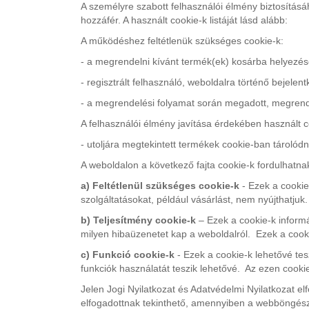
A személyre szabott felhasználói élmény biztosításá
hozzáfér. A használt cookie-k listáját lásd alább:
A működéshez feltétlenük szükséges cookie-k:
- a megrendelni kívánt termék(ek) kosárba helyez
- regisztrált felhasználó, weboldalra történő bejelen
- a megrendelési folyamat során megadott, megrend
A felhasználói élmény javítása érdekében használt c
- utoljára megtekintett termékek cookie-ban tárolód
A weboldalon a következő fajta cookie-k fordulhatnak
a) Feltétlenül szükséges cookie-k
- Ezek a cookie
szolgáltatásokat, például vásárlást, nem nyújthatjuk.
b) Teljesítmény cookie-k
– Ezek a cookie-k informá
milyen hibaüzenetet kap a weboldalról. Ezek a cookie
c) Funkció cookie-k
- Ezek a cookie-k lehetővé tes
funkciók használatát teszik lehetővé. Az ezen cooki
Jelen Jogi Nyilatkozat és Adatvédelmi Nyilatkozat e
elfogadottnak tekinthető, amennyiben a webböngész