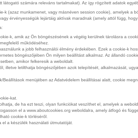
t látogató számára releváns tartalmakat). Az így rögzített adatok eg
okie-k (azaz munkamenet, vagy másnéven session cookie), amelyek a b
agy érvényességük lejártáig aktívak maradnak (amely attól függ, hogy h
a:
ookie-k, amik az Ön böngészésének a végéig kerülnek tárolásra a cooki
k megfelelő működéséhez.
 használunk a jobb felhasználói élmény érdekében. Ezek a cookie-k hos
nternetes böngészőjében Ön milyen beállítást alkalmaz. Az állandó cooki
setben, amikor felkeresik a weboldalt.
ől, illetve letilthatja böngészőjében azok telepítését, alkalmazását, ugy
/Beállítások menüjében az Adatvédelem beállításai alatt, cookie meg
okie-kat.
lhatja, de ha ezt teszi, olyan funkciókat veszíthet el, amelyek a webo
ogasson el a www.aboutcookies.org weboldalra, amely átfogó és függetle
lható cookie-k törléséről.
a el a készülék használati útmutatóját.