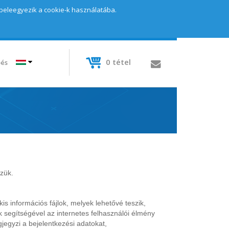
 beleegyezik a cookie-k használatába.
0
tétel
pés
zzük.
 információs fájlok, melyek lehetővé teszik,
k segítségével az internetes felhasználói élmény
jegyzi a bejelentkezési adatokat,