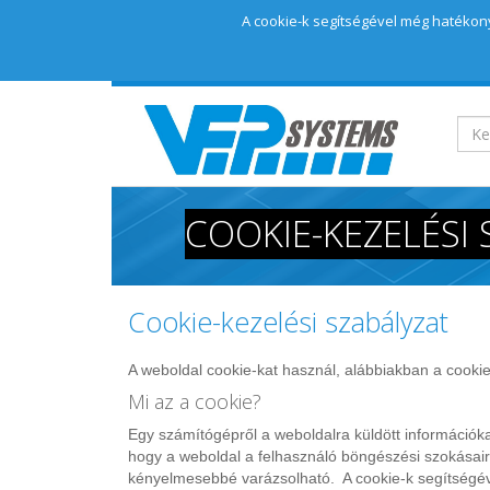
A cookie-k segítségével még hatékony
COOKIE-KEZELÉSI
Cookie-kezelési szabályzat
A weboldal cookie-kat használ, alábbiakban a cookie
Mi az a cookie?
Egy számítógépről a weboldalra küldött információk
hogy a weboldal a felhasználó böngészési szokásairó
kényelmesebbé varázsolható. A cookie-k segítségéve