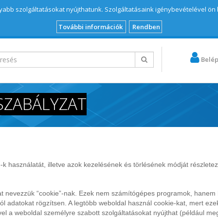
abb szolgáltatásokat nyújthatunk. Szolgáltatásaink igénybevételével ön
További információk
Rendben
Belé
 SZABÁLYZAT
-k használatát, illetve azok kezelésének és törlésének módját részlete
at nevezzük “cookie”-nak. Ezek nem számítógépes programok, hanem kis
l adatokat rögzítsen. A legtöbb weboldal használ cookie-kat, mert eze
l a weboldal személyre szabott szolgáltatásokat nyújthat (például meg