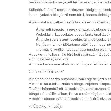
bevásárlókosárba helyezett termékeket vagy az adot
Különböző típusú cookie-k léteznek: ideiglenes co
k, amelyeket a böngésző nem töröl, hanem törlésig v
A weboldal a következő kétfajta cookie-t használhatj
Átmenet
i (session)
cookie
: ezek ideiglenes c
Weboldallal kapcsolatos egyes funkcionalitáso
Állandó
(persistent)
cookie
: állandó cookie-t
file-jában. Ennek időtartama attól függ, hogy i
információ kerüljön továbbításra minden olyan e
A cookie-t a felhasználó törölheti saját számítógépér
komfortot befolyásolhatja.
A cookie kezelésére általában a böngészők Eszközök
Cookie-k törlése?
A legtöbb böngésző automatikusan engedélyezi a co
A cookie-kat a felhasználó a böngészőjében kikapcso
További információkért a cookie-kra vonatkozóan, lát
böngésző beállításaiban, illetve a számítógépen talá
A mobiltelefonon található cookie-k törléséről olvass
A Cookie-k listája