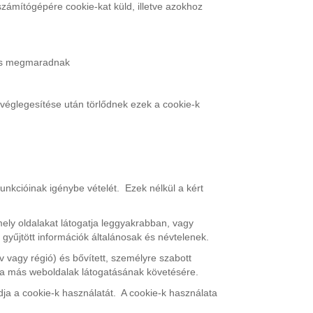
számítógépére cookie-kat küld, illetve azokhoz
 is megmaradnak
églegesítése után törlődnek ezek a cookie-k
unkcióinak igénybe vételét. Ezek nélkül a kért
ely oldalakat látogatja leggyakrabban, vagy
 gyűjtött információk általánosak és névtelenek.
v vagy régió) és bővített, személyre szabott
ak a más weboldalak látogatásának követésére.
dja a cookie-k használatát. A cookie-k használata