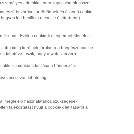
yéb személyes adatokkal nem kapcsolhatók össze.
öngésző bezárásakor törlődnek és állandó cookie-
ogyan lett beállítva a cookie élettartama).
e file-ban. Ezek a cookie-k elengedhetetlenek a
szabb ideig kerülnek tárolásra a böngésző cookie
e-k lehetővé teszik, hogy a web szerverre
anakkor a cookie-k letiltása a böngészési
nevezéssel van lehetőség.
ldal megfelelő használatához szükségesek.
n tájékoztatást nyújt a cookie-k letiltásáról a