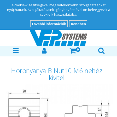
A cookie-k segítségével még hatékonyabb szolgáltatásokat
nyújthatunk. Szolgáltatásaink igénybevételével ön beleegyezik a
cookie-k használatába.
További információk
Rendben
0
Horonyanya B Nut10 M6 nehéz
kivitel