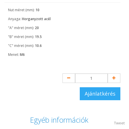
Nut méret (mm):
10
Anyaga:
Horganyzott acél
"A" méret (mm):
20
"B" méret (mm):
19.5
"C" méret (mm):
10.6
Menet:
M6
Ajánlatkérés
Egyéb információk
Tweet