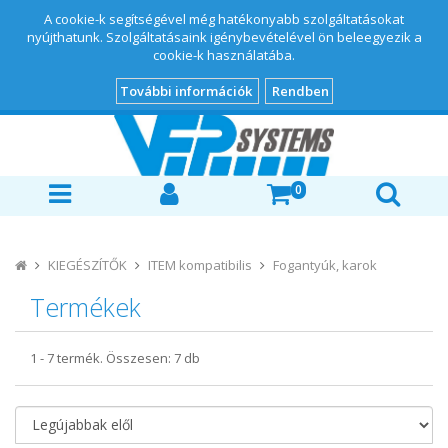
A cookie-k segítségével még hatékonyabb szolgáltatásokat
nyújthatunk. Szolgáltatásaink igénybevételével ön beleegyezik a
cookie-k használatába.
További információk
Rendben
0
KIEGÉSZÍTŐK
ITEM kompatibilis
Fogantyúk, karok
Termékek
1
-
7
termék. Összesen:
7
db