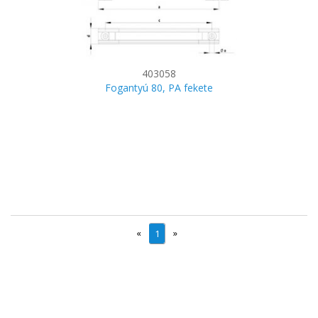
403058
Fogantyú 80, PA fekete
«
»
1