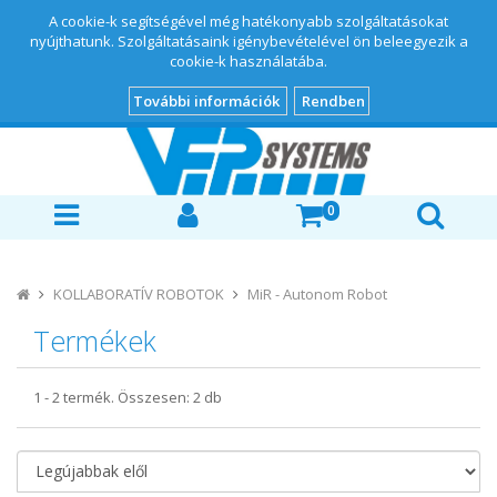
A cookie-k segítségével még hatékonyabb szolgáltatásokat
nyújthatunk. Szolgáltatásaink igénybevételével ön beleegyezik a
cookie-k használatába.
További információk
Rendben
0
KOLLABORATÍV ROBOTOK
MiR - Autonom Robot
Termékek
1
-
2
termék. Összesen:
2
db