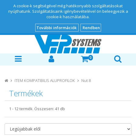
A cookie-k segítségével még hatékonyabb szolgáltatásokat
nyújthatunk. Szolgáltatásaink igénybevételével ön beleegyezik a
cookie-k használatába.
További információk
Rendben
0
ITEM KOMPATIBILIS ALUPROFILOK
Nut 8
Termékek
1
-
12
termék. Összesen:
41
db