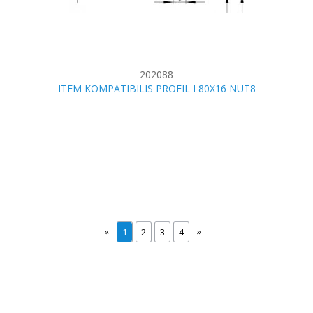
202088
ITEM KOMPATIBILIS PROFIL I 80X16 NUT8
«
»
1
2
3
4