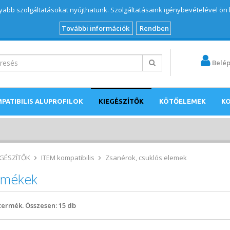
abb szolgáltatásokat nyújthatunk. Szolgáltatásaink igénybevételével ön
További információk
Rendben
Belé
PATIBILIS ALUPROFILOK
KIEGÉSZÍTŐK
KÖTŐELEMEK
K
EGÉSZÍTŐK
ITEM kompatibilis
Zsanérok, csuklós elemek
rmékek
termék. Összesen:
15
db