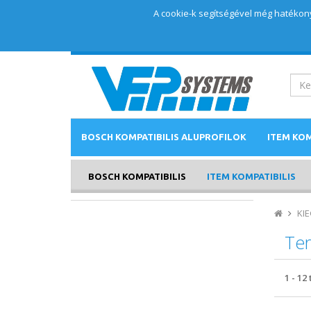
A cookie-k segítségével még hatékony
BOSCH KOMPATIBILIS ALUPROFILOK
ITEM KOM
BOSCH KOMPATIBILIS
ITEM KOMPATIBILIS
KI
Te
1
-
12