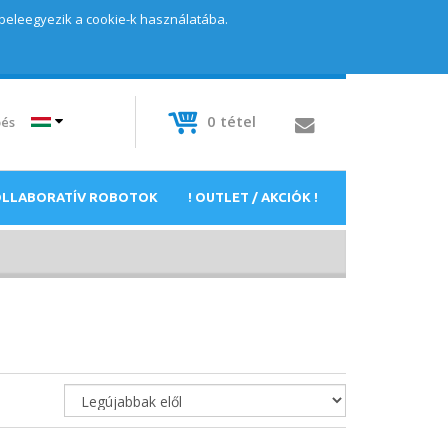
 beleegyezik a cookie-k használatába.
0
tétel
pés
OLLABORATÍV ROBOTOK
! OUTLET / AKCIÓK !