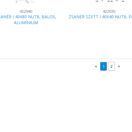
422040
422030
ANÉR I 40X80 NUT8, BALOS,
ZSANÉR SZETT I 40X40 NUT8, P
ALUMÍNIUM
«
»
1
2
© 2014. Minden jog fenntartva