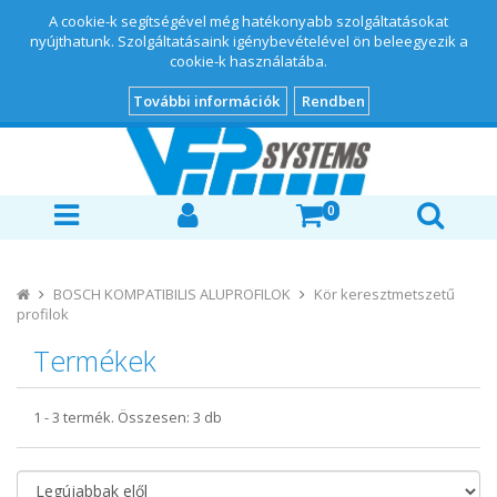
A cookie-k segítségével még hatékonyabb szolgáltatásokat
nyújthatunk. Szolgáltatásaink igénybevételével ön beleegyezik a
cookie-k használatába.
További információk
Rendben
0
BOSCH KOMPATIBILIS ALUPROFILOK
Kör keresztmetszetű
profilok
Termékek
1
-
3
termék. Összesen:
3
db