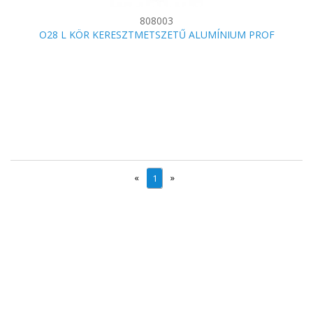
808003
O28 L KÖR KERESZTMETSZETŰ ALUMÍNIUM PROF
«
»
1