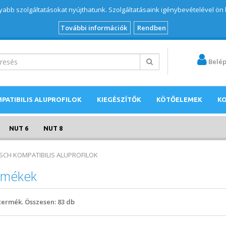
abb szolgáltatásokat nyújthatunk. Szolgáltatásaink igénybevételével ön
További információk
Rendben
Belé
PATIBILIS ALUPROFILOK
KIEGÉSZÍTŐK
KÖTŐELEMEK
K
NUT 6
NUT 8
SCH KOMPATIBILIS ALUPROFILOK
rmékek
termék. Összesen:
83
db