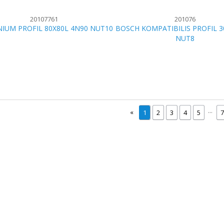
20107761
201076
IUM PROFIL 80X80L 4N90 NUT10
BOSCH KOMPATIBILIS PROFIL 3
NUT8
...
«
1
2
3
4
5
© 2014. Minden jog fenntartva