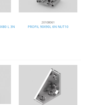
20108061
0X80 L 3N
PROFIL 90X90L 6N NUT10