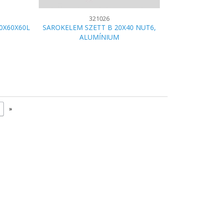
321026
0X60X60L
SAROKELEM SZETT B 20X40 NUT6,
ALUMÍNIUM
»
7