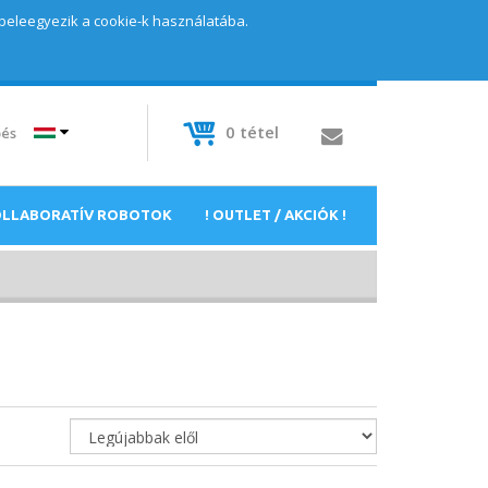
 beleegyezik a cookie-k használatába.
0
tétel
pés
OLLABORATÍV ROBOTOK
! OUTLET / AKCIÓK !