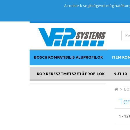
A cookie-k segítségével még hatékony
BOSCH KOMPATIBILIS ALUPROFILOK
ITEM KOM
KÖR KERESZTMETSZETŰ PROFILOK
NUT 10
BO
Te
1
-
12