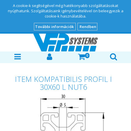
A cookie-k segítségével még hatékonyabb szolgáltatásokat
nyújthatunk. Szolgáltatásaink igénybevételével ön beleegyezik a
cookie-k használatába.
További információk
Rendben
0
ITEM KOMPATIBILIS PROFIL I
30X60 L NUT6