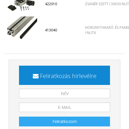
422010
ZSANÉR SZETT I 30X30 NUT
HORONYTAKARÓ ÉS PANE
413040
I NUT6
Feliratkozás hírlevélre
Feliratkozom