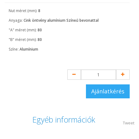
Nut méret (mm):
8
Anyaga:
Cink öntvény alumínium Színeű bevonattal
"A" méret (mm):
80
"B" méret (mm):
80
Színe:
Alumínium
Ajánlatkérés
Egyéb információk
Tweet