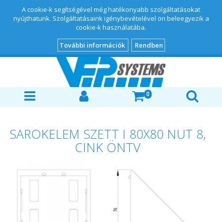
A cookie-k segítségével még hatékonyabb szolgáltatásokat
nyújthatunk. Szolgáltatásaink igénybevételével ön beleegyezik a
cookie-k használatába.
További információk
Rendben
0
SAROKELEM SZETT I 80X80 NUT 8,
CINK ÖNTV